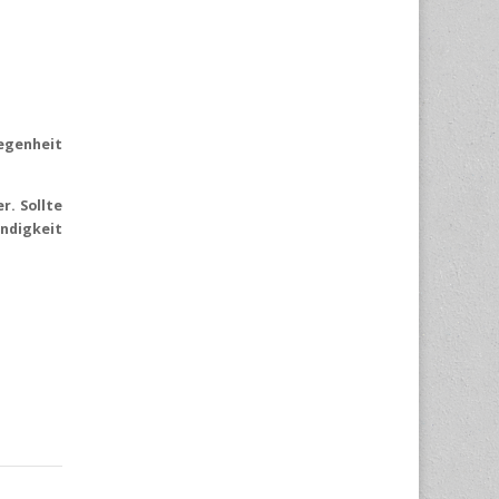
egenheit
r. Sollte
ändigkeit