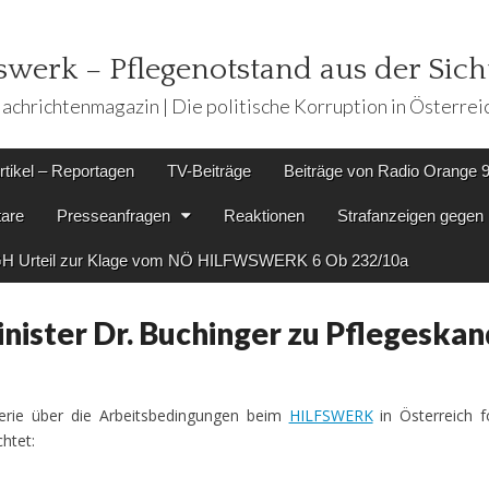
werk – Pflegenotstand aus der Sicht
achrichtenmagazin | Die politische Korruption in Österrei
rtikel – Reportagen
TV-Beiträge
Beiträge von Radio Orange 
are
Presseanfragen
Reaktionen
Strafanzeigen geg
H Urteil zur Klage vom NÖ HILFWSWERK 6 Ob 232/10a
nister Dr. Buchinger zu Pflegeskan
ie über die Arbeitsbedingungen beim
HILFSWERK
in Österreich f
htet: