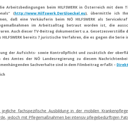
die Arbeitsbedingungen beim HILFSWERK in Österreich mit dem Ti
nals“ (
http://www.Hilfswerk.DerGloeckel.eu
), übermittle ich Ih
nen, daß eine Verkäuferin beim NÖ HILFSWERK als Servicekraf
legemaßnahmen im Arbeitsalltag betraut worden ist, die aussch
aren. Auch dieser TV-Beitrag dokumentiert u.a. Gesetzesverstöße 
 HILFSWERK bereits 7 juristische Verfahren, die es gegen die Serie in
ung der Aufsichts- sowie Kontrollpflicht und zusätzlich der oberfl
len des Amtes der NÖ Landesregierung zu diesem Nachrichtenbe
mmenhängenden Sachverhalte sind in dem Filmbeitrag erfaßt –
Direkt
ich
egliche fachspezifische Ausbildung in der mobilen Krankenpflege,
urde, jedoch mit Pflegemaßnahmen bei intensiv pflegebedürftigen Pat