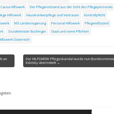
Causa Hilfswerk
Der Pflegenotstand aus der Sicht des Pflegepersonals
ege Hilfswerk
Hauskrankenpflege und Vertrauen
Kontrollpflicht
fswerk
NÖ Landesregierung
Personal Hilfswerk
Pflegemißstand
rk
Sozialminister Buchinger
Staat und seine Pflichten
ilfswerk Österreich
ON an
Der HILFSWERK Pflegeskandal wurde nun Bundesminister
Kdolsky übermittelt →
ugeben.