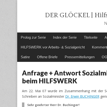
DER GLÖCKEL | Hilfs
N
Main
Skip
Prolog zur Serie
Index der Serie
Titelseite
A
menu
to
content
HILFSWERK vor Arbeits- & Sozialgericht
Komment
Satire
Offene Briefe
Pressemitteilungen
OG
Anfrage + Antwort Sozialmi
beim HILFSWERK
Am 22. Mai 07 wurde im Zusammenhang mit der Ser
Schreiben an Sozialminister
Dr. Erwin BUCHINGER
geric
Sehr geehrter Herr Dr. Buchinger!