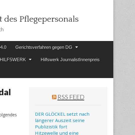
 des Pflegepersonals
ch
94.0
Gerichtsverfahren gegen DG
en HILFSWERK
Hilfswerk JournalistInnenpreis
dal
RSS FEED
DER GLÖCKEL setzt nach
olgendes
längerer Auszeit seine
Publizistik fort
Hitzewelle und eine