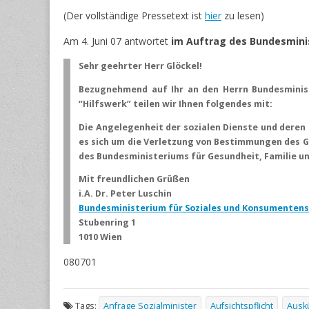
(Der vollständige Pressetext ist
hier
zu lesen)
Am 4. Juni 07 antwortet
im Auftrag des Bundesminis
Sehr geehrter Herr Glöckel!
Bezugnehmend auf Ihr an den Herrn Bundesminist
“Hilfswerk” teilen wir Ihnen folgendes mit:
Die Angelegenheit der sozialen Dienste und deren 
es sich um die Verletzung von Bestimmungen des G
des Bundesministeriums für Gesundheit, Familie u
Mit freundlichen Grüßen
i.A. Dr. Peter Luschin
Bundesministerium für Soziales und Konsumenten
Stubenring 1
1010 Wien
080701
Tags:
Anfrage Sozialminister
Aufsichtspflicht
Auskü