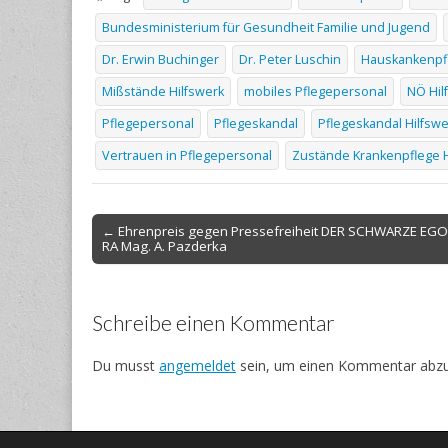
Bundesministerium für Gesundheit Familie und Jugend
Dr. Erwin Buchinger
Dr. Peter Luschin
Hauskankenpfl
Mißstände Hilfswerk
mobiles Pflegepersonal
NÖ Hil
Pflegepersonal
Pflegeskandal
Pflegeskandal Hilfswe
Vertrauen in Pflegepersonal
Zustände Krankenpflege H
Post
← Ehrenpreis gegen Pressefreiheit DER SCHWARZE EG
RA Mag. A. Pazderka
navigation
Schreibe einen Kommentar
Du musst
angemeldet
sein, um einen Kommentar abz