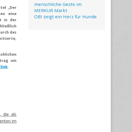
menschliche Geste im
tel „Der
MERKUR Markt
nen eine
OBI zeigt ein Herz für Hunde
t in der
ließlich
durch das
itiierte,
ächlichen
itrag um
link
.
 die als
ienten im