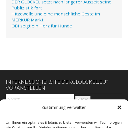
DER GLÖCKEL setzt nach längerer Auszeit seine
Publizistik fort
Hitzewelle und eine menschliche Geste im
MERKUR Markt
OBI zeigt ein Herz für Hunde
INTERNE SUCHE: „SITE:DERGLOECKEL.EU“
VORANSTELLEN
Suche
Zustimmung verwalten
DER GLÖCKEL
Um Ihnen ein optimales Erlebnis zu bieten, verwenden wir Technologien
wie Cookies, um Geräteinformationen zu speichern und/oder darauf