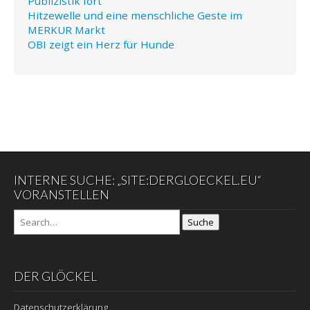
Publizistik fort
Hitzewelle und eine menschliche Geste im
MERKUR Markt
OBI zeigt ein Herz für Hunde
INTERNE SUCHE: „SITE:DERGLOECKEL.EU“
VORANSTELLEN
Suche
DER GLÖCKEL
Datenschutzerklärung