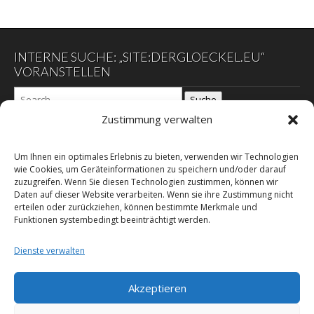
INTERNE SUCHE: „SITE:DERGLOECKEL.EU“
VORANSTELLEN
Suche
Zustimmung verwalten
DER GLÖCKEL
Um Ihnen ein optimales Erlebnis zu bieten, verwenden wir Technologien
wie Cookies, um Geräteinformationen zu speichern und/oder darauf
zuzugreifen. Wenn Sie diesen Technologien zustimmen, können wir
Datenschutzerklärung
Daten auf dieser Website verarbeiten. Wenn sie ihre Zustimmung nicht
DER SCHWARZE EGON
erteilen oder zurückziehen, können bestimmte Merkmale und
Funktionen systembedingt beeinträchtigt werden.
Impressum – E-Commerz – Copyright
Leitgedanken des Herausgebers
Dienste verwalten
RSS Feed
Über dieses Online-Magazin
Akzeptieren