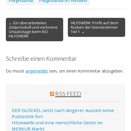
Pflegeskandal
Pflegeskandal NÖ Hilfswerk
Post
← Ein überarbeitetes
HILFSWERK: Profit auf dem
Zeitprotokoll und verlorene
Rücken der Dienstnehmer
navigation
Urlaubstage beim NÖ
Teil 1 →
HILFSWERK
Schreibe einen Kommentar
Du musst
angemeldet
sein, um einen Kommentar abzugeben.
RSS FEED
DER GLÖCKEL setzt nach längerer Auszeit seine
Publizistik fort
Hitzewelle und eine menschliche Geste im
MERKUR Markt