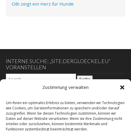
OBI zeigt ein Herz für Hunde
INTERNE SUCHE: „SITE:DERGLOECKEL.EU“
VORANSTELLEN
Suche
Zustimmung verwalten
DER GLÖCKEL
Um Ihnen ein optimales Erlebnis zu bieten, verwenden wir Technologien
wie Cookies, um Geräteinformationen zu speichern und/oder darauf
zuzugreifen. Wenn Sie diesen Technologien zustimmen, können wir
Datenschutzerklärung
Daten auf dieser Website verarbeiten. Wenn sie ihre Zustimmung nicht
DER SCHWARZE EGON
erteilen oder zurückziehen, können bestimmte Merkmale und
Funktionen systembedingt beeinträchtigt werden.
Impressum – E-Commerz – Copyright