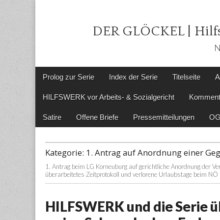
DER GLÖCKEL | Hilfs
N
Main
Skip
Prolog zur Serie
Index der Serie
Titelseite
A
menu
to
content
HILFSWERK vor Arbeits- & Sozialgericht
Komment
Satire
Offene Briefe
Pressemitteilungen
OG
Kategorie:
1. Antrag auf Anordnung einer Ge
1. Antrag beim LG Korneuburg auf gerichtliche Anordnung der
überarbeitetes Zeitprotokoll und verlorene Urlaubstage beim N
HILFSWERK und die Serie