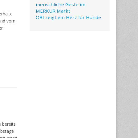
menschliche Geste im
MERKUR Markt
erhalte
OBI zeigt ein Herz für Hunde
 und vom
er
 bereits
ubstage