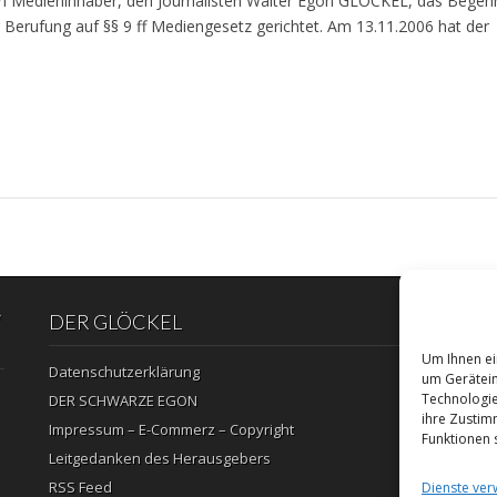
Medieninhaber, den Journalisten Walter Egon GLÖCKEL, das Begehr
ufung auf §§ 9 ff Mediengesetz gerichtet. Am 13.11.2006 hat der
“
DER GLÖCKEL
Um Ihnen ei
Datenschutzerklärung
um Gerätein
Technologie
DER SCHWARZE EGON
ihre Zustim
Impressum – E-Commerz – Copyright
Funktionen 
Leitgedanken des Herausgebers
RSS Feed
Dienste ver