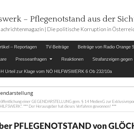
werk – Pflegenotstand aus der Sicht
achrichtenmagazin | Die politische Korruption in Österrei
rtikel – Reportagen
TV-Beiträge
Beiträge von Radio Orange 
are
Presseanfragen
Reaktionen
Strafanzeigen geg
H Urteil zur Klage vom NÖ HILFWSWERK 6 Ob 232/10a
gendarstellung
 Veröffentlichung einer GEGENDARSTELLUNG gem. § 14 MedienG zur Exklusivrepor
Ö HILFSWERK“. *** Der Herausgeber hat dieses Verfahren gewonnen! ***
 über PFLEGENOTSTAND von GLÖC