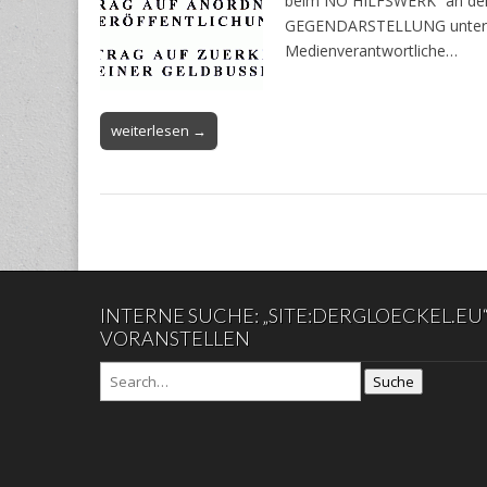
beim NÖ HILFSWERK“ an den 
GEGENDARSTELLUNG unter Ber
Medienverantwortliche…
weiterlesen →
INTERNE SUCHE: „SITE:DERGLOECKEL.EU
VORANSTELLEN
Suche