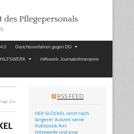
 des Pflegepersonals
ch
94.0
Gerichtsverfahren gegen DG
en HILFSWERK
Hilfswerk JournalistInnenpreis
RSS FEED
tage „Ein
DER GLÖCKEL setzt nach
längerer Auszeit seine
KEL
Publizistik fort
Hitzewelle und eine