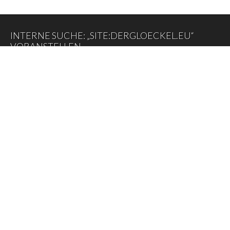
INTERNE SUCHE: „SITE:DERGLOECKEL.EU“
VORANSTELLEN
Suche
DER GLÖCKEL
Datenschutzerklärung
DER SCHWARZE EGON
Impressum – E-Commerz – Copyright
Leitgedanken des Herausgebers
RSS Feed
Über dieses Online-Magazin