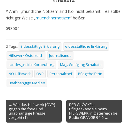
SCHABATA
* Anm.: „mündliche Notizen“ sind h.o. nicht bekannt – es sollte
richtiger Weise „
muenchnernotizen
“ heißen.
093004
Tags:
Eidesstättige Erklärung
eidesstattliche Erklärung
Hilfswerk Österreich
Journalismus
Landesgericht Korneuburg
Mag. Wolfgang Schabata
NÖ Hilfswerk
ÖVP
Personalchef
Pflegehelferin
unabhängige Medien
Post
← Wie das Hilfswerk [ÖVP]
DER GLÖCKEL:
gegen die freie und
Pflegeskandale beim
navigation
unabhängige Presse
HILFSWERK in Österreich bei
vorgeht (1)
Radio ORANGE 94.0 →