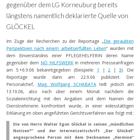
gegenüber dem LG Korneuburg bereits
längstens namentlich deklarierte Quelle von
GLÖCKEL
Im Zuge der Recherchen zu der Reportage „
Die geraubten
Perspektiven nach einem arbeitserfüllten Leben
“ wurden mit
dem Einverständnis einer PFLEGEHELFERIN deren Name
gegenüber dem
NÖ HILFSWERK
in mehreren Presseanfragen
am 5.+6.9.06 bekanntgegeben (Beispiele:
1
|
2
|
3
). Die
Reportage wurde dann am 22.9.06 publiziert. Der
Personalchef,
Mag. Wolfgang SCHABATA
teilt jedoch am
13.10.06, also nach über einem Monat nachdem die
Sozialeinrichtung mit den Angaben und dem Namen der
Dienstnehmerin konfrontiert wurde, in einer eidesstättigen
Erklärung im oben angeführten Gerichtsverfahren wie folgt mit:
Die von Herrn Walter Egon Glöckel in seinen „mündlichen
Notizen*“ und der Internetzeitschrift „Der Glöckel“
angesprochene Person mit dem Decknamen „Hermine“