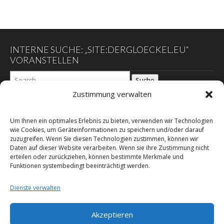
INTERNE SUCHE: „SITE:DERGLOECKEL.EU“
VORANSTELLEN
Suche
Zustimmung verwalten
DER GLÖCKEL
Um Ihnen ein optimales Erlebnis zu bieten, verwenden wir Technologien
wie Cookies, um Geräteinformationen zu speichern und/oder darauf
zuzugreifen. Wenn Sie diesen Technologien zustimmen, können wir
Datenschutzerklärung
Daten auf dieser Website verarbeiten. Wenn sie ihre Zustimmung nicht
DER SCHWARZE EGON
erteilen oder zurückziehen, können bestimmte Merkmale und
Funktionen systembedingt beeinträchtigt werden.
Impressum – E-Commerz – Copyright
Leitgedanken des Herausgebers
Dienste verwalten
RSS Feed
Über dieses Online-Magazin
Akzeptieren