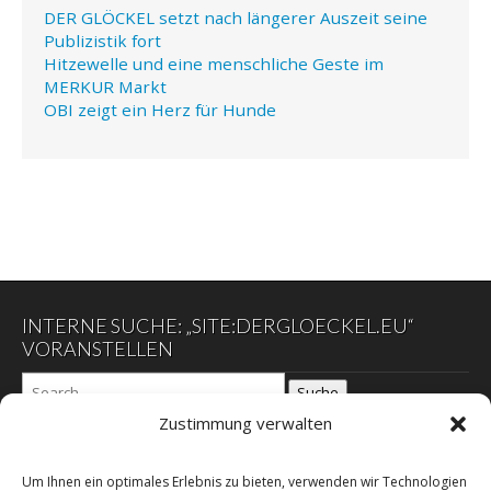
DER GLÖCKEL setzt nach längerer Auszeit seine
Publizistik fort
Hitzewelle und eine menschliche Geste im
MERKUR Markt
OBI zeigt ein Herz für Hunde
INTERNE SUCHE: „SITE:DERGLOECKEL.EU“
VORANSTELLEN
Suche
Zustimmung verwalten
DER GLÖCKEL
Um Ihnen ein optimales Erlebnis zu bieten, verwenden wir Technologien