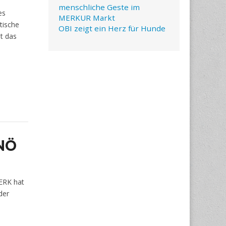
menschliche Geste im
es
MERKUR Markt
tische
OBI zeigt ein Herz für Hunde
t das
 NÖ
ERK hat
der