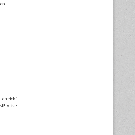
len
terreich“
MEIA live