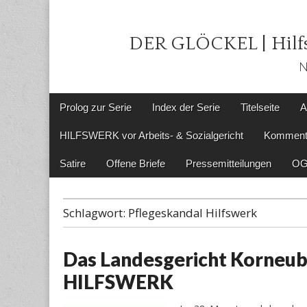
DER GLÖCKEL | Hilfs
N
Main
Skip
Prolog zur Serie
Index der Serie
Titelseite
A
menu
to
content
HILFSWERK vor Arbeits- & Sozialgericht
Komment
Satire
Offene Briefe
Pressemitteilungen
OG
Schlagwort:
Pflegeskandal Hilfswerk
Das Landesgericht Korneub
HILFSWERK