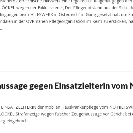
iederösterreichische Hilfswerk eine regelrechte Klageflut gegen den
ÖCKEL wegen der Exklusivserie „Der Pflegenotstand aus der Sicht d
dingungen beim HILFSWERK in Österreich“ in Gang gesetzt hat, um kri
andalen in der ÖVP-nahen Pflegeorganisation im Keim zu ersticken, ha
n…
aussage gegen Einsatzleiterin vom
ne EINSATZLEITERIN der mobilen Hauskrankenpflege vom NÖ HILFSW
GLÖCKEL Strafanzeige wegen falscher Zeugenaussage vor Gericht bei 
urg eingebracht …