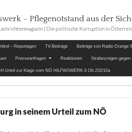
werk – Pflegenotstand aus der Sicht
achrichtenmagazin | Die politische Korruption in Österrei
rtikel – Reportagen
TV-Beiträge
Beiträge von Radio Orange 
are
Presseanfragen
Reaktionen
Strafanzeigen geg
H Urteil zur Klage vom NÖ HILFWSWERK 6 Ob 232/10a
urg in seinem Urteil zum NÖ