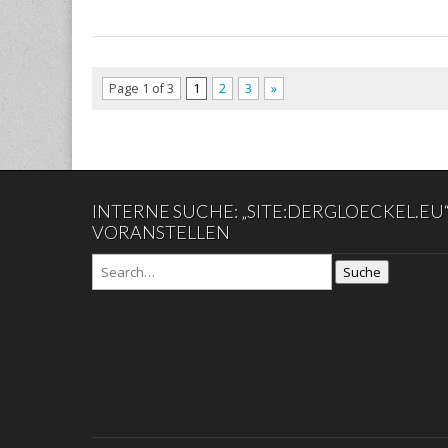
Page 1 of 3
1
2
3
»
INTERNE SUCHE: „SITE:DERGLOECKEL.EU
VORANSTELLEN
Suche