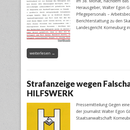
Im 38. Monat, nachdem das N
Herausgeber, Walter Egon GL
Pflegepersonals – Arbeitsbe
Berichterstattung zu den Sk
Landesgericht Korneuburg i
weiterlesen →
Strafanzeige wegen Falsch
HILFSWERK
Pressemitteilung Gegen ei
der Journalist Walter Egon 
Staatsanwaltschaft Korneub