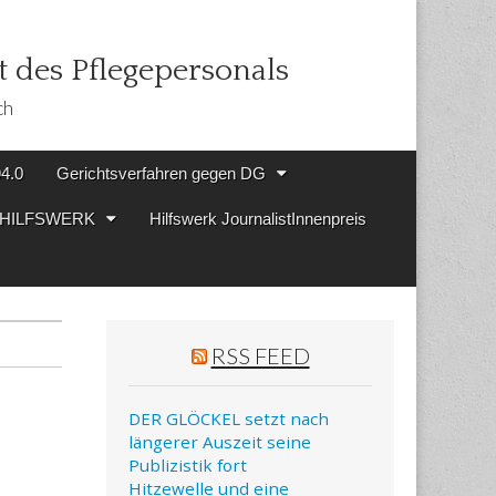
 des Pflegepersonals
ch
94.0
Gerichtsverfahren gegen DG
en HILFSWERK
Hilfswerk JournalistInnenpreis
RSS FEED
DER GLÖCKEL setzt nach
längerer Auszeit seine
Publizistik fort
Hitzewelle und eine