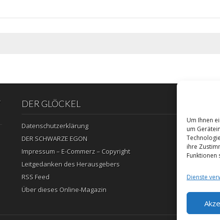
“
DER GLÖCKEL
Um Ihnen ei
Datenschutzerklärung
um Gerätein
Technologie
DER SCHWARZE EGON
ihre Zustim
Impressum – E-Commerz – Copyright
Funktionen 
Leitgedanken des Herausgebers
RSS Feed
Dienste ver
Über dieses Online-Magazin
Akze