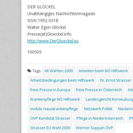
DER GLÖCKEL
Unabhängiges Nachrichtenmagazin
ISSN 1992-0318
Walter Egon Glöckel
Presse(at)Gloeckel.info
http://www.DerGloeckel.eu
100505
Tags:
AK Wahlen 2009
Arbeiten beim NÖ Hilfswerk
Arbeitsbedingungen beim Hilfswerk
Dr. Ernst Strasser
freie Presse in Europa
freie Presse in Österreich
He
Krankenpflege NÖ Hilfswerk
Landesgericht Korneubur
mobile Hauskrankenpflege
Netzwerk Politik
Niederös
ÖVP Kandidat Strasser
Pflege in Niederösterreich
Pf
Strasser EU Wahl 2009
Werner Suppan ÖVP