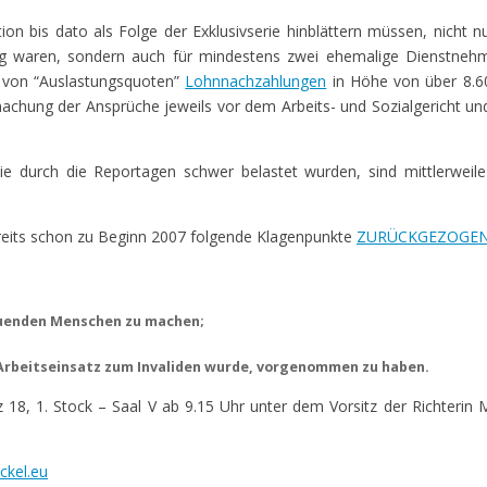
ion bis dato als Folge der Exklusivserie hinblättern müssen, nicht nu
tig waren, sondern auch für mindestens zwei ehemalige Dienstnehm
 von “Auslastungsquoten”
Lohnnachzahlungen
in Höhe von über 8.60
machung der Ansprüche jeweils vor dem Arbeits- und Sozialgericht u
 durch die Reportagen schwer belastet wurden, sind mittlerweile
reits schon zu Beginn 2007 folgende Klagenpunkte
ZURÜCKGEZOGE
reuenden Menschen zu machen;
n Arbeitseinsatz zum Invaliden wurde, vorgenommen zu haben.
 18, 1. Stock – Saal V ab 9.15 Uhr unter dem Vorsitz der Richterin
ckel.eu