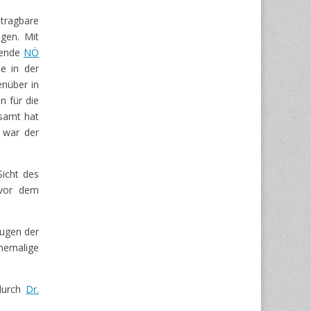
ragbare
igen. Mit
hende
NÖ
e in der
nüber in
n für die
esamt hat
 war der
Sicht des
 vor dem
eugen der
ehemalige
durch
Dr.