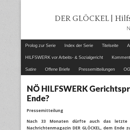
DER GLÖCKEL | Hilfs
N
Main
Skip
Prolog zur Serie
Index der Serie
Titelseite
A
menu
to
content
HILFSWERK vor Arbeits- & Sozialgericht
Komment
Satire
Offene Briefe
Pressemitteilungen
OG
NÖ HILFSWERK Gerichtspr
Ende?
Pressemitteilung
Nach 33 Monaten dürfte auch das letzte j
Nachrichtenmagazin DER GLÖCKEL, dem Ende zu