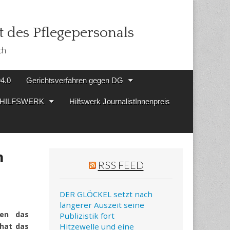
 des Pflegepersonals
ch
94.0
Gerichtsverfahren gegen DG
en HILFSWERK
Hilfswerk JournalistInnenpreis
m
RSS FEED
DER GLÖCKEL setzt nach
längerer Auszeit seine
gen das
Publizistik fort
hat das
Hitzewelle und eine