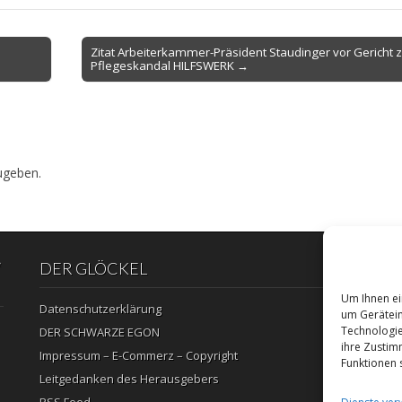
Zitat Arbeiterkammer-Präsident Staudinger vor Gericht
Pflegeskandal HILFSWERK →
ugeben.
“
DER GLÖCKEL
Um Ihnen ei
Datenschutzerklärung
um Gerätein
Technologie
DER SCHWARZE EGON
ihre Zustim
Impressum – E-Commerz – Copyright
Funktionen 
Leitgedanken des Herausgebers