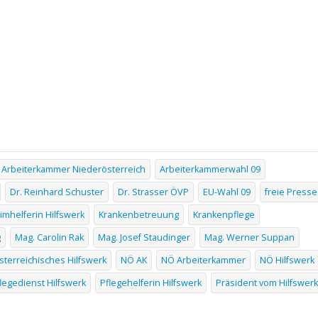
Arbeiterkammer Niederösterreich
Arbeiterkammerwahl 09
Dr. Reinhard Schuster
Dr. Strasser ÖVP
EU-Wahl 09
freie Presse
imhelferin Hilfswerk
Krankenbetreuung
Krankenpflege
g
Mag. Carolin Rak
Mag. Josef Staudinger
Mag. Werner Suppan
terreichisches Hilfswerk
NÖ AK
NÖ Arbeiterkammer
NÖ Hilfswerk
legedienst Hilfswerk
Pflegehelferin Hilfswerk
Präsident vom Hilfswerk