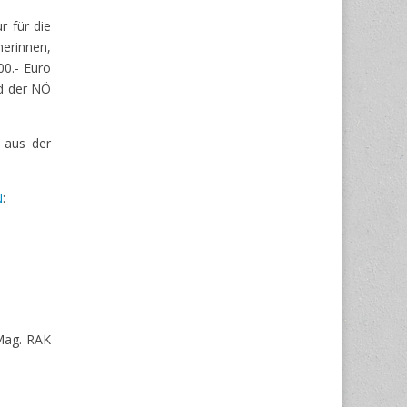
r für die
erinnen,
0.- Euro
nd der NÖ
 aus der
N
:
 Mag. RAK