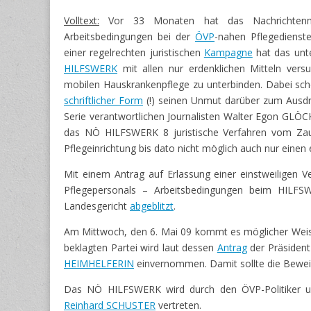
Volltext:
Vor 33 Monaten hat das Nachrichtenma
Arbeitsbedingungen bei der
ÖVP
-nahen Pflegedienst
einer regelrechten juristischen
Kampagne
hat das unte
HILFSWERK
mit allen nur erdenklichen Mitteln vers
mobilen Hauskrankenpflege zu unterbinden. Dabei sc
schriftlicher Form
(!) seinen Unmut darüber zum Ausdru
Serie verantwortlichen Journalisten Walter Egon GLÖCK
das NÖ HILFSWERK 8 juristische Verfahren vom Zaun 
Pflegeinrichtung bis dato nicht möglich auch nur eine
Mit einem Antrag auf Erlassung einer einstweiligen
Pflegepersonals – Arbeitsbedingungen beim HILF
Landesgericht
abgeblitzt
.
Am Mittwoch, den 6. Mai 09 kommt es möglicher Weis
beklagten Partei wird laut dessen
Antrag
der Präside
HEIMHELFERIN
einvernommen. Damit sollte die Bewe
Das NÖ HILFSWERK wird durch den ÖVP-Politiker u
Reinhard SCHUSTER
vertreten.