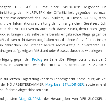
gazin DER GLÖCKEL mit einer Exklusivserie begonnen unt
einrichtung, dem HILFSWERK, der Öffentlichkeit gegenüber aufzuze
r der Präsidentschaft des ÖVP-Politikers, Dr. Ernst STRASSER, ste
ucht die Informationsverbreitung der umfangreichen Gesetzesbrüch
heute das NÖ HILFSWERK auch nicht davor zurück, dem Gericht gege
ck zu bringen, daß selbst eine bereits eingebrachte Klage gegen de
EL, diesen nicht davon abgehalten hat, die Serie fortzuführen. Insg
gebrochen und unterlag bereits rechtskräftig in 7 Verfahren. Es
n einzigen aufgezeigten Mißstand oder Gesetzesbruch zu widerlegen.
 Verfügung gegen den
Prolog
zur Serie „Der Pflegenotstand aus der 
SWERK in Österreich“ war das HILFSWERK bereits am 6.12.2006
e zur letzten Tagsatzung vor dem Landesgericht Korneuburg. Als Z
nt der NÖ ARBEITERKAMMER,
Mag. Josef STAUDINGER
, sowie eine 
isaufnahme abgeschlossen sein.
nd Juristen
Mag. SUPPAN
, der Herausgeber von DER GLÖCKEL 