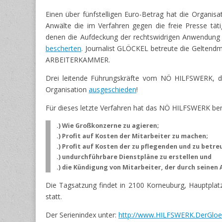
Einen über fünfstelligen Euro-Betrag hat die Organisat
Anwälte die im Verfahren gegen die freie Presse tä
denen die Aufdeckung der rechtswidrigen Anwendung
bescherten
. Journalist GLÖCKEL betreute die Geltend
ARBEITERKAMMER.
Drei leitende Führungskräfte vom NÖ HILFSWERK, die
Organisation
ausgeschieden
!
Für dieses letzte Verfahren hat das NÖ HILFSWERK be
.) Wie Großkonzerne zu agieren;
.) Profit auf Kosten der Mitarbeiter zu machen;
.) Profit auf Kosten der zu pflegenden und zu bet
.) undurchführbare Dienstpläne zu erstellen und
.) die Kündigung von Mitarbeiter, der durch seine
Die Tagsatzung findet in 2100 Korneuburg, Hauptplatz
statt.
Der Serienindex unter:
http://www.HILFSWERK.DerGloe