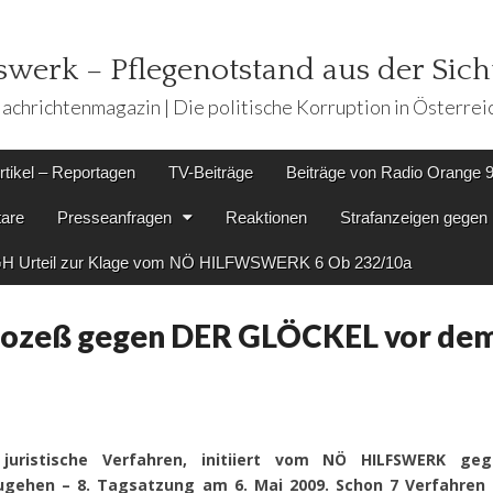
werk – Pflegenotstand aus der Sicht
achrichtenmagazin | Die politische Korruption in Österrei
rtikel – Reportagen
TV-Beiträge
Beiträge von Radio Orange 
are
Presseanfragen
Reaktionen
Strafanzeigen geg
H Urteil zur Klage vom NÖ HILFWSWERK 6 Ob 232/10a
ozeß gegen DER GLÖCKEL vor de
uristische Verfahren, initiiert vom NÖ HILFSWERK ge
gehen – 8. Tagsatzung am 6. Mai 2009. Schon 7 Verfahren 