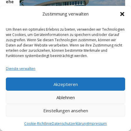
ehe
n
Zustimmung verwalten
dav
on
bes
Um Ihnen ein optimales Erlebnis zu bieten, verwenden wir Technologien
wie Cookies, um Geräteinformationen zu speichern und/oder darauf
tan
zuzugreifen. Wenn Sie diesen Technologien zustimmen, können wir
d
Daten auf dieser Website verarbeiten. Wenn sie ihre Zustimmung nicht
ge
erteilen oder zurückziehen, können bestimmte Merkmale und
ge
Funktionen systembedingt beeinträchtigt werden.
nst
ändlich aufgrund der derzeit massiven öffentlichen
Dienste verwalten
Diskussion im Zusammenhang mit dem Pflegedienst
ein überwiegendes Interesse der Öffentlichkeit an der
Akzeptieren
Veröffentlichung der gegenständlichen
Tatsachenbehauptungen. Der Beklagte hat die
Ablehnen
gebotene journalistische Sorgfalt durch Vorlage des
Dienstplanes, Aufforderung diverser Personen bzw.
Einstellungen ansehen
Stellen zur Stellungnahme und Gespräche mit mehreren
Mitarbeitern der Klägerin und dergleichen (siehe
Cookie-Richtlinie
Datenschutzerklärung
Impressum
Anlage ./8) eingehalten. Dass der Beklagte genügend