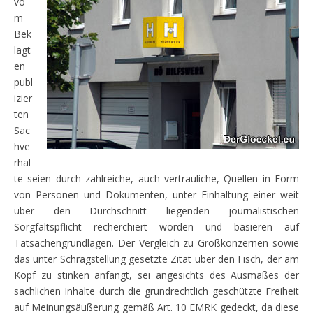
vo
m
Bek
lagt
en
publ
izier
ten
Sac
hve
rhal
te seien durch zahlreiche, auch vertrauliche, Quellen in Form
von Personen und Dokumenten, unter Einhaltung einer weit
über den Durchschnitt liegenden journalistischen
Sorgfaltspflicht recherchiert worden und basieren auf
Tatsachengrundlagen. Der Vergleich zu Großkonzernen sowie
das unter Schrägstellung gesetzte Zitat über den Fisch, der am
Kopf zu stinken anfängt, sei angesichts des Ausmaßes der
sachlichen Inhalte durch die grundrechtlich geschützte Freiheit
auf Meinungsäußerung gemäß Art. 10 EMRK gedeckt, da diese