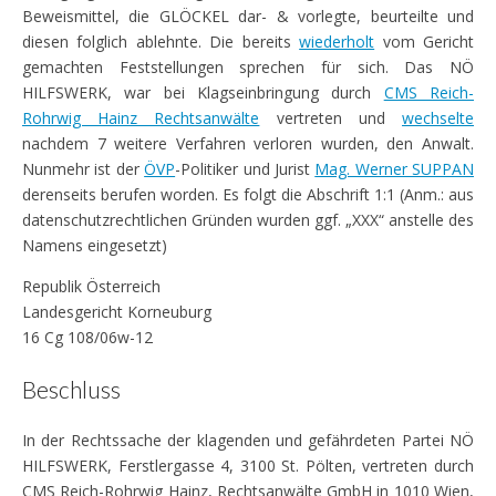
Beweismittel, die GLÖCKEL dar- & vorlegte, beurteilte und
diesen folglich ablehnte. Die bereits
wiederholt
vom Gericht
gemachten Feststellungen sprechen für sich. Das NÖ
HILFSWERK, war bei Klagseinbringung durch
CMS Reich-
Rohrwig Hainz Rechtsanwälte
vertreten und
wechselte
nachdem 7 weitere Verfahren verloren wurden, den Anwalt.
Nunmehr ist der
ÖVP
-Politiker und Jurist
Mag. Werner SUPPAN
derenseits berufen worden. Es folgt die Abschrift 1:1 (Anm.: aus
datenschutzrechtlichen Gründen wurden ggf. „XXX“ anstelle des
Namens eingesetzt)
Republik Österreich
Landesgericht Korneuburg
16 Cg 108/06w-12
Beschluss
In der Rechtssache der klagenden und gefährdeten Partei NÖ
HILFSWERK, Ferstlergasse 4, 3100 St. Pölten, vertreten durch
CMS Reich-Rohrwig Hainz, Rechtsanwälte GmbH in 1010 Wien,