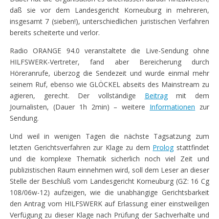
daß sie vor dem Landesgericht Korneuburg in mehreren,
insgesamt 7 (sieben!), unterschiedlichen juristischen Verfahren
bereits scheiterte und verlor.
Radio ORANGE 94.0 veranstaltete die Live-Sendung ohne
HILFSWERK-Vertreter, fand aber Bereicherung durch
Höreranrufe, überzog die Sendezeit und wurde einmal mehr
seinem Ruf, ebenso wie GLÖCKEL abseits des Mainstream zu
agieren, gerecht. Der vollständige
Beitrag
mit dem
Journalisten, (Dauer 1h 2min) – weitere
Informationen
zur
Sendung.
Und weil in wenigen Tagen die nächste Tagsatzung zum
letzten Gerichtsverfahren zur Klage zu dem
Prolog
stattfindet
und die komplexe Thematik sicherlich noch viel Zeit und
publizistischen Raum einnehmen wird, soll dem Leser an dieser
Stelle der Beschluß vom Landesgericht Korneuburg (GZ: 16 Cg
108/06w-12) aufzeigen, wie die unabhängige Gerichtsbarkeit
den Antrag vom HILFSWERK auf Erlassung einer einstweiligen
Verfügung zu dieser Klage nach Prüfung der Sachverhalte und