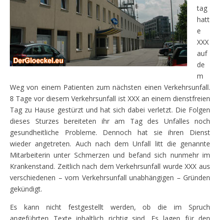
tag
hatt
e
XXX
auf
de
m
Weg von einem Patienten zum nächsten einen Verkehrsunfall.
8 Tage vor diesem Verkehrsunfall ist XXX an einem dienstfreien
Tag zu Hause gestürzt und hat sich dabei verletzt. Die Folgen
dieses Sturzes bereiteten ihr am Tag des Unfalles noch
gesundheitliche Probleme. Dennoch hat sie ihren Dienst
wieder angetreten. Auch nach dem Unfall litt die genannte
Mitarbeiterin unter Schmerzen und befand sich nunmehr im
Krankenstand. Zeitlich nach dem Verkehrsunfall wurde XXX aus
verschiedenen – vom Verkehrsunfall unabhängigen – Gründen
gekündigt.
Es kann nicht festgestellt werden, ob die im Spruch
angeführten Texte inhaltlich richtig sind. Es lagen für den