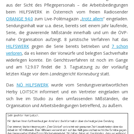
aus der Sicht des Pflegepersonals – die Arbeitsbedingungen
beim HILFSWERK in Österreich vom freien Radiosender
ORANGE 94.0
zum Live-Politmagazin „
trotz allem
“ eingeladen.
Sendungsinhalt war u.a. diese, bereits seit einem Jahr laufende,
Serie, die gravierende Mißstände innerhalb und um die ÖVP-
nahe Organisation aufzeigt. 8 juristische Verfahren hat das
HILFSWERK
gegen die Serie bereits betrieben und
7 schon
verloren
, da es keinen der Vorwürfe und belegten Sachverhalte
widerlegen konnte.
Ein Gerichtsverfahren ist noch im Gange
und am 12.9.07 findet die 3. Tagsatzung zu der vorläufig
letzten Klage vor dem
Landesgericht Korneuburg
statt.
Das
NÖ HILFSWERK
wurde vom Sendungsverantwortlichen
Herby LOITSCH informiert und ein Vertreter eingeladen um
sich live im Studio zu den umfassenden Mißständen, die
Organisation und Arbeitsbedingungen betreffend, zu äußern.